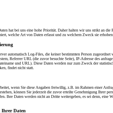
aten hat bei uns eine hohe Priorität. Daher halten wir uns strikt an d
ert, welche Art von Daten erfasst und zu welchem Zweck sie erhoben
ierung
rver automatisch Log-Files, die keiner bestimmten Person zugeordnet 
stem, Referrer URL (die zuvor besuchte Seite), IP-Adresse des anfrage
(Dateiname und URL). Diese Daten werden nur zum Zweck der statistis
, findet nicht statt.
eitet, wenn Sie diese Angaben freiwillig, z.B. im Rahmen einer Anfrag
ehen, können Sie jederzeit die zuvor erteilte Genehmigung Ihrer per
fen. Ihre Daten werden nicht an Dritte weitergeben, es sei denn, eine W
 Ihrer Daten