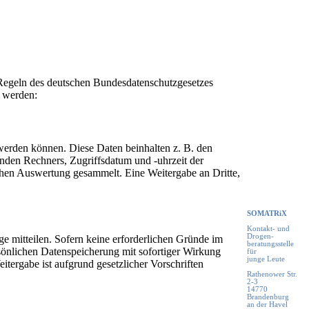
ie Regeln des deutschen Bundesdatenschutzgesetzes
 werden:
werden können. Diese Daten beinhalten z. B. den
nden Rechners, Zugriffsdatum und -uhrzeit der
chen Auswertung gesammelt. Eine Weitergabe an Dritte,
SOMATRiX
Kontakt- und
Drogen-
e mitteilen. Sofern keine erforderlichen Gründe im
beratungsstelle
sönlichen Datenspeicherung mit sofortiger Wirkung
für
junge Leute
eitergabe ist aufgrund gesetzlicher Vorschriften
Rathenower Str.
2-3
14770
Brandenburg
an der Havel