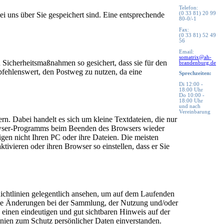
Telefon:
(0 33 81) 20 99
i uns über Sie gespeichert sind. Eine entsprechende
80-0/-1
Fax:
(0 33 81) 52 49
56
Email:
somatrix@ah-
 Sicherheitsmaßnahmen so gesichert, dass sie für den
brandenburg.de
mpfehlenswert, den Postweg zu nutzen, da eine
Sprechzeiten:
Di 12:00 -
18:00 Uhr
Do 10:00 -
18:00 Uhr
und nach
Vereinbarung
n. Dabei handelt es sich um kleine Textdateien, die nur
 Browser-Programms beim Beenden des Browsers wieder
igen nicht Ihren PC oder ihre Dateien. Die meisten
tivieren oder ihren Browser so einstellen, dass er Sie
 Richtlinien gelegentlich ansehen, um auf dem Laufenden
liche Änderungen bei der Sammlung, der Nutzung und/oder
einen eindeutigen und gut sichtbaren Hinweis auf der
nien zum Schutz persönlicher Daten einverstanden.