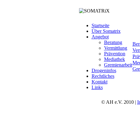
Startseite
Über Somatrix
Angebot
Beratung
Ber
Vermittlung
Ver
Prävention
Prä
Mediathek
Med
Gremienarbeit
Gre
Drogeninfos
Rechtliches
Kontakt
Links
© AH e.V. 2010 |
I