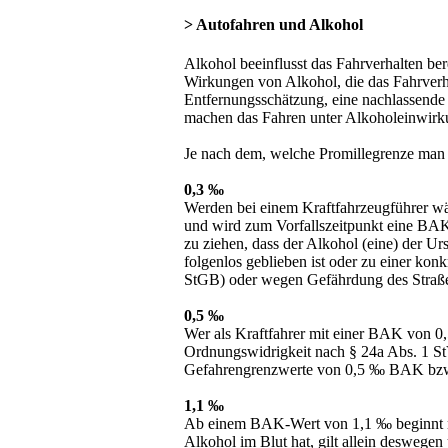
> Autofahren und Alkohol
Alkohol beeinflusst das Fahrverhalten be
Wirkungen von Alkohol, die das Fahrverhal
Entfernungsschätzung, eine nachlassende
machen das Fahren unter Alkoholeinwirku
Je nach dem, welche Promillegrenze man a
0,3 ‰
Werden bei einem Kraftfahrzeugführer wäh
und wird zum Vorfallszeitpunkt eine BAK 
zu ziehen, dass der Alkohol (eine) der U
folgenlos geblieben ist oder zu einer kon
StGB) oder wegen Gefährdung des Straßen
0,5 ‰
Wer als Kraftfahrer mit einer BAK von 0
Ordnungswidrigkeit nach § 24a Abs. 1 St
Gefahrengrenzwerte von 0,5 ‰ BAK bzw. 
1,1 ‰
Ab einem BAK-Wert von 1,1 ‰ beginnt nac
Alkohol im Blut hat, gilt allein deswege