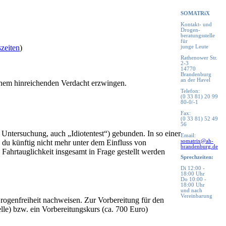
SOMATRiX
Kontakt- und
Drogen-
beratungsstelle
für
zeiten
)
junge Leute
Rathenower Str.
2-3
14770
Brandenburg
an der Havel
einem hinreichenden Verdacht erzwingen.
Telefon:
(0 33 81) 20 99
80-0/-1
Fax:
(0 33 81) 52 49
56
Untersuchung, auch „Idiotentest“) gebunden. In so einer
Email:
somatrix@ah-
s du künftig nicht mehr unter dem Einfluss von
brandenburg.de
Fahrtauglichkeit insgesamt in Frage gestellt werden
Sprechzeiten:
Di 12:00 -
18:00 Uhr
Do 10:00 -
18:00 Uhr
und nach
Vereinbarung
rogenfreiheit nachweisen. Zur Vorbereitung für den
le) bzw. ein Vorbereitungskurs (ca. 700 Euro)