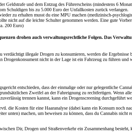
 oder Geldstrafe und dem Entzug des Führerscheins (mindestens 6 Monat
vom Schuldigen bis zu 5.000 Euro der Unfallkosten zurück verlangen.
ieder zu erhalten musst du eine MPU machen (medizinisch-psychlogisc
ollte nicht auf die leichte Schulter genommen werden. Eine gute Vorber
ca. 200 Euro)
quenzen drohen auch verwaltungsrechtliche Folgen. Das Verwaltun
u verdächtigt illegale Drogen zu konsumieren, werden die Ergebnisse b
 ein Drogenkonsument nicht in der Lage ist ein Fahrzeug zu führen und 
gsgericht entschieden, dass der einmalige oder nur gelegentliche Can
grundsätzlichen Zweifel an der Fahreignung zu rechtfertigen. Wenn alle
uverlässig trennen kannst, kann ein Drogenscreening durchgeführt we
evtl. die Kosten für eine Haaranalyse (dabei kann ein Konsum noch 
ter unten) machen, um beweisen zu können, dass du Cannabis nicht r
wischen Dir, Drogen und Straßenverkehr ein Zusammenhang besteht, 