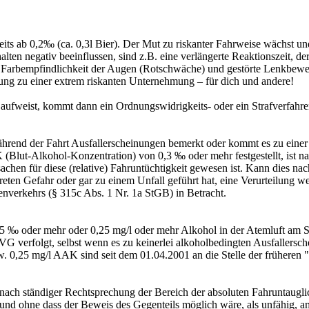
reits ab 0,2‰ (ca. 0,3l Bier). Der Mut zu riskanter Fahrweise wächst 
ten negativ beeinflussen, sind z.B. eine verlängerte Reaktionszeit, de
 Farbempfindlichkeit der Augen (Rotschwäche) und gestörte Lenkbewe
ng zu einer extrem riskanten Unternehmung – für dich und andere!
ufweist, kommt dann ein Ordnungswidrigkeits- oder ein Strafverfahren
rend der Fahrt Ausfallerscheinungen bemerkt oder kommt es zu einer g
(Blut-Alkohol-Konzentration) von 0,3 ‰ oder mehr festgestellt, ist na
rsachen für diese (relative) Fahruntüchtigkeit gewesen ist. Kann dies 
kreten Gefahr oder gar zu einem Unfall geführt hat, eine Verurteilung 
verkehrs (§ 315c Abs. 1 Nr. 1a StGB) in Betracht.
,5 ‰ oder mehr oder 0,25 mg/l oder mehr Alkohol in der Atemluft am S
VG verfolgt, selbst wenn es zu keinerlei alkoholbedingten Ausfallers
0,25 mg/l AAK sind seit dem 01.04.2001 an die Stelle der früheren 
h ständiger Rechtsprechung der Bereich der absoluten Fahruntauglichk
n und ohne dass der Beweis des Gegenteils möglich wäre, als unfähig, 