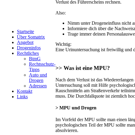
Verlust des Führerscheins rechnen.
Also:
Nimm unter Drogeneinfluss nicht am
Informiere dich über die Nachweisz
Startseite
Trage immer deinen Personalauswei
Über Somatrix
Angebot
Wichtig:
Drogeninfos
Eine Urinuntersuchung ist freiwillig und
Rechtliches
BtmG
Rechtsschutz-
>> Was ist eine MPU?
Tipps
Auto und
Nach dem Verlust ist das Wiedererlangen 
Drogen
Untersuchung soll mit Hilfe psychologisch
Adressen
Rauschmitteln am Straßenverkehr teilnimm
Kontakt
muss. Die Durchfallquote ist ziemlich hoc
Links
> MPU und Drogen
Im Vorfeld der MPU sollte man einen läng
psychologischen Teil der MPU sollte man
absolvieren.