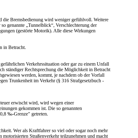
und die Bremsbedienung wird weniger gefühlvoll. Weitere
r so genannte „Tunnelblick“, Verschlechterung der
gungen (gestörte Motorik). Alle diese Wirkungen
 in Betracht.
efährlichen Verkehrssituation oder gar zu einem Unfall
ch ständiger Rechtsprechung die Möglichkeit in Betracht
nachgewiesen werden, kommt, je nachdem ob der Vorfall
wegen Trunkenheit im Verkehr (§ 316 Strafgesetzbuch -
teuer erwischt wird, wird wegen einer
cheinungen gekommen ist. Die so genannten
"0,8 ‰-Grenze" getreten.
eit. Wer als Kraftfahrer so viel oder sogar noch mehr
am motorisierten Straßenverkehr teilzunehmen und macht