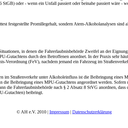
 StGB) oder - wenn ein Unfall passiert oder beinahe passiert wäre - 
ttest festgestellte Promillegehalt, sondern Atem-Alkoholanalysen sind a
e Situationen, in denen die Fahrerlaubnisbehörde Zweifel an der Eignu
U-Gutachtens durch den Betroffenen anordnet. In der Praxis sehr häu
s-Verordnung (FeV), nachdem jemand ein Fahrzeug im Straßenverkehr 
 im Straßenverkehr unter Alkoholeinfluss ist die Beibringung eines
kann die Beibringung eines MPU-Gutachtens angeordnet werden. Sofern
nn die Fahrerlaubnisbehörde nach § 2 Absatz 8 StVG anordnen, dass de
U-Gutachten) beibringt.
© AH e.V. 2010 |
Impressum
|
Datenschutzerklärung